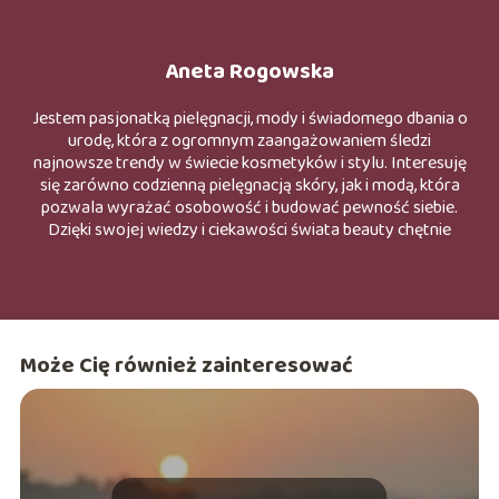
Aneta Rogowska
Jestem pasjonatką pielęgnacji, mody i świadomego dbania o
urodę, która z ogromnym zaangażowaniem śledzi
najnowsze trendy w świecie kosmetyków i stylu. Interesuję
się zarówno codzienną pielęgnacją skóry, jak i modą, która
pozwala wyrażać osobowość i budować pewność siebie.
Dzięki swojej wiedzy i ciekawości świata beauty chętnie
odkrywam nowe produkty, składniki oraz rozwiązania
wspierające zdrowy i naturalny wygląd. W swoich
działaniach stawiam na świadome podejście do pielęgnacji
oraz stylu, wierząc, że odpowiednio dobrane kosmetyki i
ubrania mogą podkreślać indywidualne piękno. Inspiruję się
Może Cię również zainteresować
trendami, ale jednocześnie promuje wygodę, naturalność i
autentyczność. W wolnym czasie lubię testować nowe
kosmetyki, śledzić nowinki ze świata mody oraz dzielić się
inspiracjami związanymi z urodą i stylem życia.