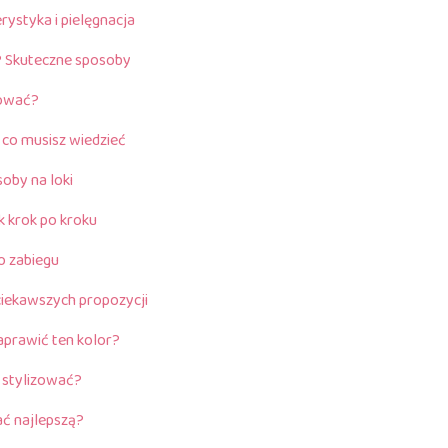
ystyka i pielęgnacja
y? Skuteczne sposoby
sować?
 co musisz wiedzieć
oby na loki
k krok po kroku
o zabiegu
ciekawszych propozycji
aprawić ten kolor?
o stylizować?
ać najlepszą?