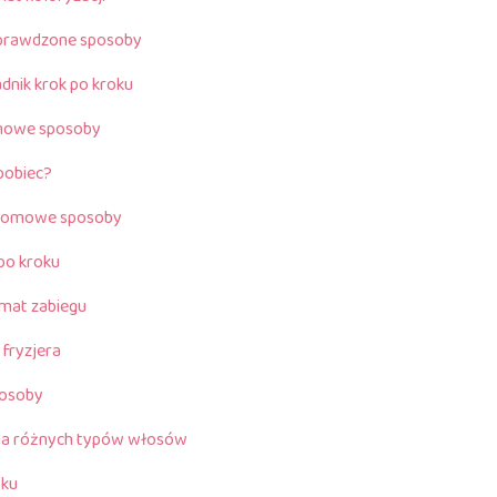
sprawdzone sposoby
dnik krok po kroku
omowe sposoby
apobiec?
i domowe sposoby
 po kroku
emat zabiegu
fryzjera
posoby
dla różnych typów włosów
oku