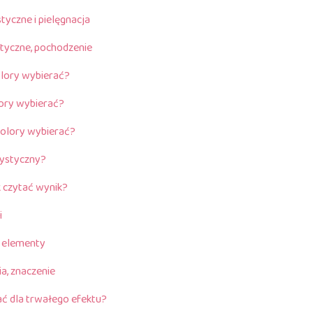
yczne i pielęgnacja
styczne, pochodzenie
kolory wybierać?
lory wybierać?
 kolory wybierać?
rystyczny?
 czytać wynik?
i
e, elementy
ia, znaczenie
ać dla trwałego efektu?