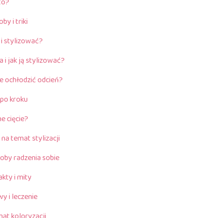
to?
y i triki
 i stylizować?
 i jak ją stylizować?
ie ochłodzić odcień?
 po kroku
e cięcie?
na temat stylizacji
oby radzenia sobie
kty i mity
y i leczenie
mat koloryzacji