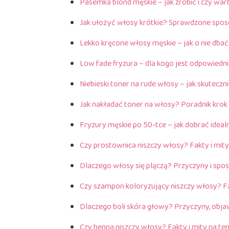
Pasemka blond męskie – jak zrobić i czy war
Jak ułożyć włosy krótkie? Sprawdzone sposob
Lekko kręcone włosy męskie – jak o nie dbać
Low fade fryzura – dla kogo jest odpowiednia
Niebieski toner na rude włosy – jak skuteczn
Jak nakładać toner na włosy? Poradnik krok
Fryzury męskie po 50-tce – jak dobrać idealn
Czy prostownica niszczy włosy? Fakty i mity 
Dlaczego włosy się plączą? Przyczyny i spos
Czy szampon koloryzujący niszczy włosy? Fa
Dlaczego boli skóra głowy? Przyczyny, objaw
Czy henna niszczy włosy? Fakty i mity na te