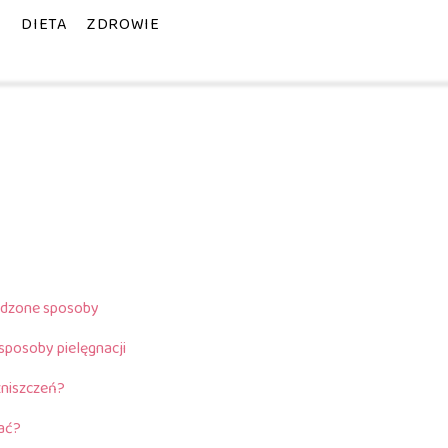
E
DIETA
ZDROWIE
wdzone sposoby
sposoby pielęgnacji
zniszczeń?
bać?