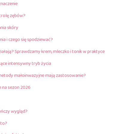
 znaczenie
trolę zębów?
nia skóry
nia i czego się spodziewać?
ziałają? Sprawdzamy krem, mleczko i tonik w praktyce
ące intensywny tryb życia
metody małoinwazyjne mają zastosowanie?
h na sezon 2026
ieńczy wygląd?
rto?