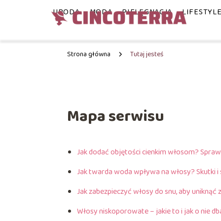
URODA
MODA
PIELĘGNACJA
LIFESTYL
Strona główna
Tutaj jesteś
Mapa serwisu
Jak dodać objętości cienkim włosom? Spra
Jak twarda woda wpływa na włosy? Skutki i 
Jak zabezpieczyć włosy do snu, aby uniknąć 
Włosy niskoporowate – jakie to i jak o nie d