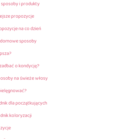
 sposoby i produkty
iejsze propozycje
opozycje na co dzień
ne domowe sposoby
epsza?
i zadbać o kondycję?
osoby na świeże włosy
i pielęgnować?
nik dla początkujących
nik koloryzacji
ozycje