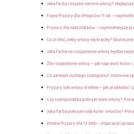
Jaka farba rozjaśni ciemne włosy? Najlepsze
Fajne fryzury dla chłopców 11 lat – najmodn
Fryzury dla nastolatków – najmodniejsze pr
Co zrobić, żeby włosy się kręciły? Skutecz
Jaka farba na rozjaśnione włosy będzie najl
Źle rozjaśnione włosy – jak naprawić kolor 
Co zamiast suchego szamponu? Domowe sp
Fryzury loki włosy średnie – jak je układać 
Czy szamponetka pokryje siwe włosy? Porad
Jaka farba pokryje rudy kolor włosów? Porad
Modne fryzury dla 13 latki – inspiracje i prop