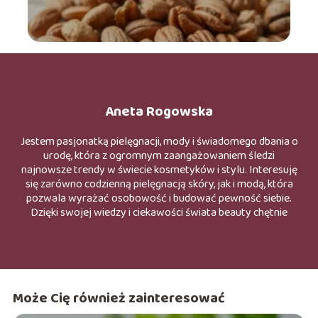
Aneta Rogowska
Jestem pasjonatką pielęgnacji, mody i świadomego dbania o
urodę, która z ogromnym zaangażowaniem śledzi
najnowsze trendy w świecie kosmetyków i stylu. Interesuję
się zarówno codzienną pielęgnacją skóry, jak i modą, która
pozwala wyrażać osobowość i budować pewność siebie.
Dzięki swojej wiedzy i ciekawości świata beauty chętnie
odkrywam nowe produkty, składniki oraz rozwiązania
wspierające zdrowy i naturalny wygląd. W swoich
działaniach stawiam na świadome podejście do pielęgnacji
oraz stylu, wierząc, że odpowiednio dobrane kosmetyki i
ubrania mogą podkreślać indywidualne piękno. Inspiruję się
Może Cię również zainteresować
trendami, ale jednocześnie promuje wygodę, naturalność i
autentyczność. W wolnym czasie lubię testować nowe