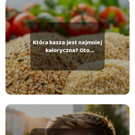
kosmetyki, śledzić nowinki ze świata mody oraz dzielić się
inspiracjami związanymi z urodą i stylem życia.
Która kasza jest najmniej
kaloryczna? Oto
szczegółowa analiza