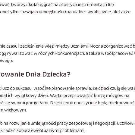
ować, tworzyć kolaże, grać na prostych instrumentach lub
 nie tylko rozwijają umiejętności manualne i wyobraźnię, ale także
a czasu i zacieśnienia więzi między uczniami. Można zorganizować bi
 mogą rywalizować w różnych konkurencjach, a także współpracować
łowego.
owanie Dnia Dziecka?
ucz do sukcesu. Wspólne planowanie sprawia, że dzieci czują się waż
glądał ich wyjątkowy dzień. Warto przeprowadzić burzę mózgów na
ć się swoimi pomysłami. Dzięki temu nauczyciele będą mieli pewność
om wiekowym.
 na rozwijanie umiejętności pracy zespołowej i negocjacji. Uczniowi
jak radzić sobie z ewentualnymi problemami.