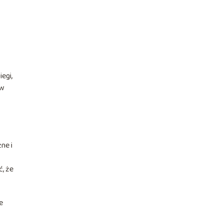
egi,
 w
ne i
, że
e