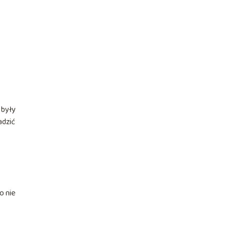
 były
adzić
o nie