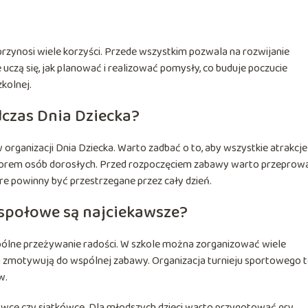
rzynosi wiele korzyści. Przede wszystkim pozwala na rozwijanie
 uczą się, jak planować i realizować pomysły, co buduje poczucie
kolnej.
czas Dnia Dziecka?
rganizacji Dnia Dziecka. Warto zadbać o to, aby wszystkie atrakcje
dzorem osób dorosłych. Przed rozpoczęciem zabawy warto przeprow
re powinny być przestrzegane przez cały dzień.
espołowe są najciekawsze?
spólne przeżywanie radości. W szkole można zorganizować wiele
 i zmotywują do wspólnej zabawy. Organizacja turnieju sportowego t
w.
wce czy siatkówce. Dla młodszych dzieci warto przygotować gry