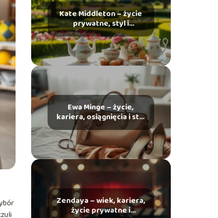
Kate Middleton – życie
prywatne, styl i
osiągnięcia
Ewa Minge – życie,
kariera, osiągnięcia i styl
życia
Zendaya – wiek, kariera,
Wybór
życie prywatne i
zuli