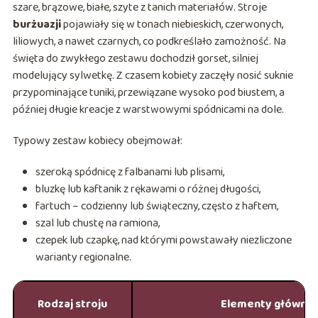
szare, brązowe, białe, szyte z tanich materiałów. Stroje
burżuazji
pojawiały się w tonach niebieskich, czerwonych,
liliowych, a nawet czarnych, co podkreślało zamożność. Na
święta do zwykłego zestawu dochodził gorset, silniej
modelujący sylwetkę. Z czasem kobiety zaczęły nosić suknie
przypominające tuniki, przewiązane wysoko pod biustem, a
później długie kreacje z warstwowymi spódnicami na dole.
Typowy zestaw kobiecy obejmował:
szeroką spódnicę z falbanami lub plisami,
bluzkę lub kaftanik z rękawami o różnej długości,
fartuch – codzienny lub świąteczny, często z haftem,
szal lub chustę na ramiona,
czepek lub czapkę, nad którymi powstawały niezliczone
warianty regionalne.
Rodzaj stroju
Elementy główne