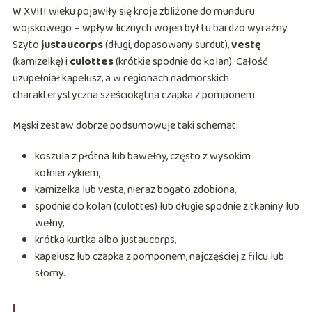
W XVIII wieku pojawiły się kroje zbliżone do munduru
wojskowego – wpływ licznych wojen był tu bardzo wyraźny.
Szyto
justaucorps
(długi, dopasowany surdut),
vestę
(kamizelkę) i
culottes
(krótkie spodnie do kolan). Całość
uzupełniał kapelusz, a w regionach nadmorskich
charakterystyczna sześciokątna czapka z pomponem.
Męski zestaw dobrze podsumowuje taki schemat:
koszula z płótna lub bawełny, często z wysokim
kołnierzykiem,
kamizelka lub vesta, nieraz bogato zdobiona,
spodnie do kolan (culottes) lub długie spodnie z tkaniny lub
wełny,
krótka kurtka albo justaucorps,
kapelusz lub czapka z pomponem, najczęściej z filcu lub
słomy.