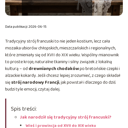
Data publikacji: 2026-06-15
Tradycyjny strój francuski to nie jeden kostium, lecz cała
mozaika ubiorów chłopskich, mieszczańskich i regionalnych,
które zmieniały się od XVII do XIX wieku. Wspólny mianownik
to proste kroje, naturalne tkaniny i silny związek z lokalną
kulturą – od
drewnianych chodaków
po bretońskie czepki i
alzackie kokardy. Jeśli chcesz lepiej zrozumieć, z czego składał
się
strój narodowy Francji
, jak powstał i dlaczego do dziś
budzi tyle emocji, czytaj dalej.
Spis treści:
Jak narodził się tradycyjny strój francuski?
Wieś i prowincja od XVII do XIX wieku