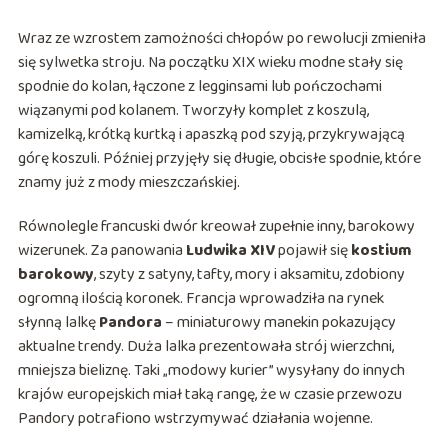
Wraz ze wzrostem zamożności chłopów po rewolucji zmieniła
się sylwetka stroju. Na początku XIX wieku modne stały się
spodnie do kolan, łączone z legginsami lub pończochami
wiązanymi pod kolanem. Tworzyły komplet z koszulą,
kamizelką, krótką kurtką i apaszką pod szyją, przykrywającą
górę koszuli. Później przyjęły się długie, obcisłe spodnie, które
znamy już z mody mieszczańskiej.
Równolegle francuski dwór kreował zupełnie inny, barokowy
wizerunek. Za panowania
Ludwika XIV
pojawił się
kostium
barokowy
, szyty z satyny, tafty, mory i aksamitu, zdobiony
ogromną ilością koronek. Francja wprowadziła na rynek
słynną lalkę
Pandora
– miniaturowy manekin pokazujący
aktualne trendy. Duża lalka prezentowała strój wierzchni,
mniejsza bieliznę. Taki „modowy kurier” wysyłany do innych
krajów europejskich miał taką rangę, że w czasie przewozu
Pandory potrafiono wstrzymywać działania wojenne.