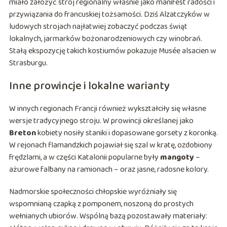
miało założyć strój regionalny właśnie jako manifest radości i
przywiązania do francuskiej tożsamości. Dziś Alzatczyków w
ludowych strojach najłatwiej zobaczyć podczas świąt
lokalnych, jarmarków bożonarodzeniowych czy winobrań.
Stałą ekspozycję takich kostiumów pokazuje Musée alsacien w
Strasburgu.
Inne prowincje i lokalne warianty
W innych regionach Francji również wykształciły się własne
wersje tradycyjnego stroju. W prowincji określanej jako
Breton
kobiety nosiły staniki i dopasowane gorsety z koronką.
W rejonach flamandzkich pojawiał się szal w kratę, ozdobiony
frędzlami, a w części Katalonii popularne były
mangoty
–
ażurowe falbany na ramionach – oraz jasne, radosne kolory.
Nadmorskie społeczności chłopskie wyróżniały się
wspomnianą czapką z pomponem, noszoną do prostych
wełnianych ubiorów. Wspólną bazą pozostawały materiały: