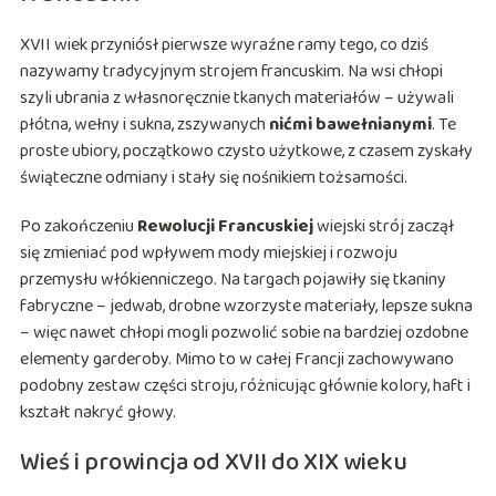
XVII wiek przyniósł pierwsze wyraźne ramy tego, co dziś
nazywamy tradycyjnym strojem francuskim. Na wsi chłopi
szyli ubrania z własnoręcznie tkanych materiałów – używali
płótna, wełny i sukna, zszywanych
nićmi bawełnianymi
. Te
proste ubiory, początkowo czysto użytkowe, z czasem zyskały
świąteczne odmiany i stały się nośnikiem tożsamości.
Po zakończeniu
Rewolucji Francuskiej
wiejski strój zaczął
się zmieniać pod wpływem mody miejskiej i rozwoju
przemysłu włókienniczego. Na targach pojawiły się tkaniny
fabryczne – jedwab, drobne wzorzyste materiały, lepsze sukna
– więc nawet chłopi mogli pozwolić sobie na bardziej ozdobne
elementy garderoby. Mimo to w całej Francji zachowywano
podobny zestaw części stroju, różnicując głównie kolory, haft i
kształt nakryć głowy.
Wieś i prowincja od XVII do XIX wieku