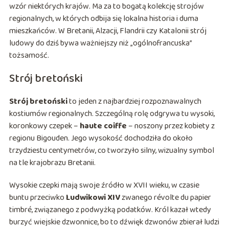
wzór niektórych krajów. Ma za to bogatą kolekcję strojów
regionalnych, w których odbija się lokalna historia i duma
mieszkańców. W Bretanii, Alzacji, Flandrii czy Katalonii strój
ludowy do dziś bywa ważniejszy niż „ogólnofrancuska”
tożsamość.
Strój bretoński
Strój bretoński
to jeden z najbardziej rozpoznawalnych
kostiumów regionalnych. Szczególną rolę odgrywa tu wysoki,
koronkowy czepek –
haute coiffe
– noszony przez kobiety z
regionu Bigouden. Jego wysokość dochodziła do około
trzydziestu centymetrów, co tworzyło silny, wizualny symbol
na tle krajobrazu Bretanii.
Wysokie czepki mają swoje źródło w XVII wieku, w czasie
buntu przeciwko
Ludwikowi XIV
zwanego
révolte du papier
timbré
, związanego z podwyżką podatków. Król kazał wtedy
burzyć wiejskie dzwonnice, bo to dźwięk dzwonów zbierał ludzi