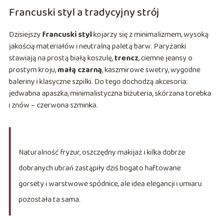
Francuski styl a tradycyjny strój
Dzisiejszy
francuski styl
kojarzy się z minimalizmem, wysoką
jakością materiałów i neutralną paletą barw. Paryżanki
stawiają na prostą białą koszulę,
trencz
, ciemne jeansy o
prostym kroju,
małą czarną
, kaszmirowe swetry, wygodne
baleriny i klasyczne szpilki. Do tego dochodzą akcesoria:
jedwabna apaszka, minimalistyczna biżuteria, skórzana torebka
i znów – czerwona szminka.
Naturalność fryzur, oszczędny makijaż i kilka dobrze
dobranych ubrań zastąpiły dziś bogato haftowane
gorsety i warstwowe spódnice, ale idea elegancji i umiaru
pozostała ta sama.