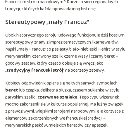
francuskim stroju narodowym? Raczej o sieci regionalnych
tradycji, z których każda opowiada inną historię.
Stereotypowy „mały Francuz”
Obok historycznego stroju ludowego funkcjonuje dziś kostium
stereotypowy, znany z imprez tematycznych i karnawałów.
Męski „mały Francuz” to pasiasty, biało-niebieski T‑shirt w stylu
marynarskim, czerwony szalik, czarne wąsy i czarny beret –
gotowy zestaw, który często opisuje się wręcz jako
„
tradycyjny francuski strój
” na potrzeby zabawy.
Kobiecy odpowiednik opiera się na tych samych symbolach:
beret
lub czapka, delikatna bluzka, czasem sukienka w stylu
paryskim, szalik i
czerwona szminka
. Tego typu wizerunek
mocno zakorzenił się w kulturze popularnej. Ma luźny związek
z prawdziwymi, wiejskimi strojami narodowymi, ale korzysta z
elementów zakorzenionych we francuskiej tradycji –
marynarskich pasków, miejskich beretów czy apaszek.