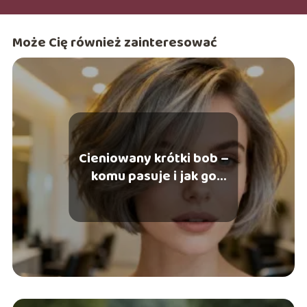
działaniach stawiam na świadome podejście do pielęgnacji
oraz stylu, wierząc, że odpowiednio dobrane kosmetyki i
ubrania mogą podkreślać indywidualne piękno. Inspiruję się
Może Cię również zainteresować
trendami, ale jednocześnie promuje wygodę, naturalność i
autentyczność. W wolnym czasie lubię testować nowe
kosmetyki, śledzić nowinki ze świata mody oraz dzielić się
inspiracjami związanymi z urodą i stylem życia.
Cieniowany krótki bob –
komu pasuje i jak go
stylizować?