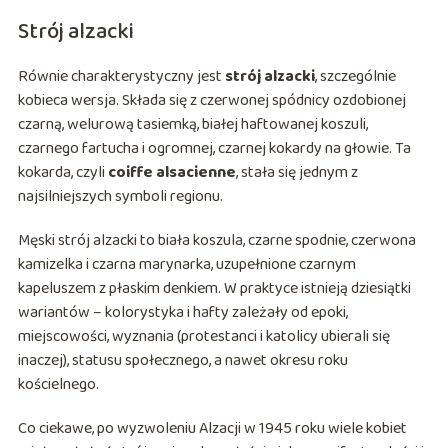
Strój alzacki
Równie charakterystyczny jest
strój alzacki
, szczególnie
kobieca wersja. Składa się z czerwonej spódnicy ozdobionej
czarną, welurową tasiemką, białej haftowanej koszuli,
czarnego fartucha i ogromnej, czarnej kokardy na głowie. Ta
kokarda, czyli
coiffe alsacienne
, stała się jednym z
najsilniejszych symboli regionu.
Męski strój alzacki to biała koszula, czarne spodnie, czerwona
kamizelka i czarna marynarka, uzupełnione czarnym
kapeluszem z płaskim denkiem. W praktyce istnieją dziesiątki
wariantów – kolorystyka i hafty zależały od epoki,
miejscowości, wyznania (protestanci i katolicy ubierali się
inaczej), statusu społecznego, a nawet okresu roku
kościelnego.
Co ciekawe, po wyzwoleniu Alzacji w 1945 roku wiele kobiet