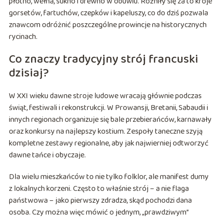
płótno, wełna, sukno i drewno w obuwiu. Różniły się za to kroje
gorsetów, fartuchów, czepków i kapeluszy, co do dziś pozwala
znawcom odróżnić poszczególne prowincje na historycznych
rycinach.
Co znaczy tradycyjny strój francuski
dzisiaj?
W XXI wieku dawne stroje ludowe wracają głównie podczas
świąt, festiwali i rekonstrukcji. W Prowansji, Bretanii, Sabaudii i
innych regionach organizuje się bale przebierańców, karnawały
oraz konkursy na najlepszy kostium. Zespoły taneczne szyją
kompletne zestawy regionalne, aby jak najwierniej odtworzyć
dawne tańce i obyczaje.
Dla wielu mieszkańców to nie tylko folklor, ale manifest dumy
z lokalnych korzeni. Często to właśnie strój – a nie flaga
państwowa – jako pierwszy zdradza, skąd pochodzi dana
osoba. Czy można więc mówić o jednym, „prawdziwym”