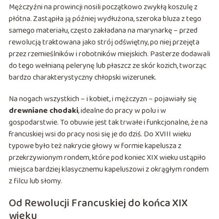
Mężczyźni na prowincji nosili początkowo zwykłą koszulę z
płótna. Zastąpiła ją później wydłużona, szeroka bluza z tego
samego materiału, często zakładana na marynarkę – przed
rewolucją traktowana jako strój odświętny, po niej przejęta
przez rzemieślników i robotników miejskich. Pasterze dodawali
do tego wełnianą pelerynę lub płaszcz ze skór kozich, tworząc
bardzo charakterystyczny chłopski wizerunek.
Na nogach wszystkich – i kobiet, i mężczyzn – pojawiały się
drewniane chodaki
, idealne do pracy w polu i w
gospodarstwie. To obuwie jest tak trwałe i funkcjonalne, że na
francuskiej wsi do pracy nosi się je do dziś. Do XVIII wieku
typowe było też nakrycie głowy w formie kapelusza z
przekrzywionym rondem, które pod koniec XIX wieku ustąpiło
miejsca bardziej klasycznemu kapeluszowi z okrągłym rondem
z filcu lub słomy.
Od Rewolucji Francuskiej do końca XIX
wieku