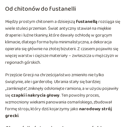
Od chitonów do fustanelli
Między prostym chitonem a dzisiejszą
fustanellą
rozciąga się
wiele stuleci przemian. Świat antyczny stawiał na miękkie
draperie i luźne tkaniny, które dawały ochłodę w gorącym
klimacie, dlatego forma była minimalistyczna, a dekoracja
opierała się głównie na złotej biżuterii. Z czasem pojawiło się
więcej warstw i cięższe materiały – zwłaszcza u mężczyzn w
regionach górskich.
Przejście Grecji na chrześcijaństwo zmieniło nie tylko
świątynie, ale i garderobę. Ubrania stały się bardziej
„zamknięte”, zniknęły odsłonięte ramiona, a w użyciu pojawiły
się
czapki i nakrycia głowy
. Ten powolny proces,
wzmocniony wiekami panowania osmańskiego, zbudował
formę stroju, który dziś kojarzymy jako
narodowy strój
grecki
.