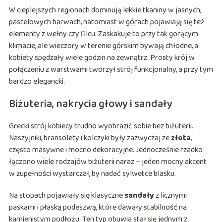
W cieplejszych regionach dominują lekkie tkaniny w jasnych,
pastelowych barwach, natomiast w górach pojawiają się też
elementy z wełny czy filcu. Zaskakuje to przy tak gorącym
klimacie, ale wieczory w terenie górskim bywają chłodne, a
kobiety spędzały wiele godzin na zewnątrz. Prosty krój w
połączeniu z warstwami tworzył strój funkcjonalny, a przy tym
bardzo elegancki.
Biżuteria, nakrycia głowy i sandały
Grecki strój kobiecy trudno wyobrazić sobie bez biżuterii.
Naszyjniki, bransolety i kolczyki były zazwyczaj ze
złota
,
często masywne i mocno dekoracyjne. Jednocześnie rzadko
łączono wiele rodzajów biżuterii naraz – jeden mocny akcent
w zupełności wystarczał, by nadać sylwetce blasku.
Na stopach pojawiały się klasyczne
sandały
z licznymi
paskami i płaską podeszwą, które dawały stabilność na
kamienistym podłożu. Ten typ obuwia stał się jednym z