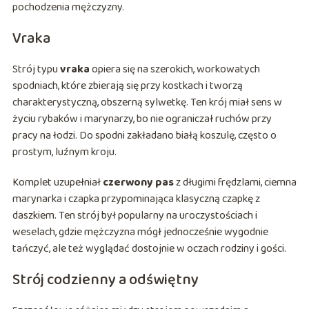
pochodzenia mężczyzny.
Vraka
Strój typu
vraka
opiera się na szerokich, workowatych
spodniach, które zbierają się przy kostkach i tworzą
charakterystyczną, obszerną sylwetkę. Ten krój miał sens w
życiu rybaków i marynarzy, bo nie ograniczał ruchów przy
pracy na łodzi. Do spodni zakładano białą koszulę, często o
prostym, luźnym kroju.
Komplet uzupełniał
czerwony pas
z długimi frędzlami, ciemna
marynarka i czapka przypominająca klasyczną czapkę z
daszkiem. Ten strój był popularny na uroczystościach i
weselach, gdzie mężczyzna mógł jednocześnie wygodnie
tańczyć, ale też wyglądać dostojnie w oczach rodziny i gości.
Strój codzienny a odświętny