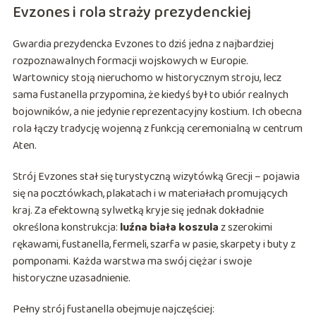
Evzones i rola straży prezydenckiej
Gwardia prezydencka Evzones to dziś jedna z najbardziej
rozpoznawalnych formacji wojskowych w Europie.
Wartownicy stoją nieruchomo w historycznym stroju, lecz
sama fustanella przypomina, że kiedyś był to ubiór realnych
bojowników, a nie jedynie reprezentacyjny kostium. Ich obecna
rola łączy tradycję wojenną z funkcją ceremonialną w centrum
Aten.
Strój Evzones stał się turystyczną wizytówką Grecji – pojawia
się na pocztówkach, plakatach i w materiałach promujących
kraj. Za efektowną sylwetką kryje się jednak dokładnie
określona konstrukcja:
luźna biała koszula
z szerokimi
rękawami, fustanella, fermeli, szarfa w pasie, skarpety i buty z
pomponami. Każda warstwa ma swój ciężar i swoje
historyczne uzasadnienie.
Pełny strój fustanella obejmuje najczęściej: