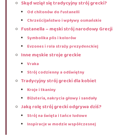
Skąd wziął się tradycyjny strój grecki?
Od chitonów do fustanelli
Chrześcijaństwo i wpływy osmańskie
Fustanella – męski strój narodowy Grecji
Symbolika plis i kolorów
Evzones i rola straży prezydenckiej
Inne męskie stroje greckie
Vraka
Strój codzienny a odświętny
Tradycyjny strój grecki dla kobiet
Kroje i tkaniny
Biżuteria, nakrycia głowy i sandały
Jaką rolę strój grecki odgrywa dziś?
Strój na święta i tańce ludowe
Inspiracje w modzie współczesnej