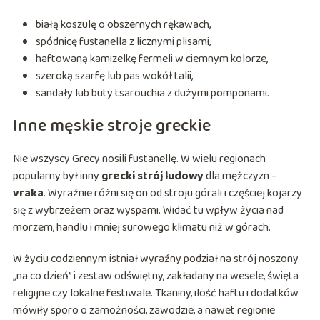
białą koszulę o obszernych rękawach,
spódnicę fustanella z licznymi plisami,
haftowaną kamizelkę fermeli w ciemnym kolorze,
szeroką szarfę lub pas wokół talii,
sandały lub buty tsarouchia z dużymi pomponami.
Inne męskie stroje greckie
Nie wszyscy Grecy nosili fustanellę. W wielu regionach
popularny był inny
grecki strój ludowy
dla mężczyzn –
vraka
. Wyraźnie różni się on od stroju górali i częściej kojarzy
się z wybrzeżem oraz wyspami. Widać tu wpływ życia nad
morzem, handlu i mniej surowego klimatu niż w górach.
W życiu codziennym istniał wyraźny podział na strój noszony
„na co dzień” i zestaw odświętny, zakładany na wesele, święta
religijne czy lokalne festiwale. Tkaniny, ilość haftu i dodatków
mówiły sporo o zamożności, zawodzie, a nawet regionie