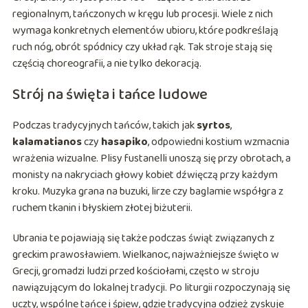
regionalnym, tańczonych w kręgu lub procesji. Wiele z nich
wymaga konkretnych elementów ubioru, które podkreślają
ruch nóg, obrót spódnicy czy układ rąk. Tak stroje stają się
częścią choreografii, a nie tylko dekoracją.
Strój na święta i tańce ludowe
Podczas tradycyjnych tańców, takich jak
syrtos
,
kalamatianos
czy
hasapiko
, odpowiedni kostium wzmacnia
wrażenia wizualne. Plisy fustanelli unoszą się przy obrotach, a
monisty na nakryciach głowy kobiet dźwięczą przy każdym
kroku. Muzyka grana na buzuki, lirze czy baglamie współgra z
ruchem tkanin i błyskiem złotej biżuterii.
Ubrania te pojawiają się także podczas świąt związanych z
greckim prawosławiem. Wielkanoc, najważniejsze święto w
Grecji, gromadzi ludzi przed kościołami, często w stroju
nawiązującym do lokalnej tradycji. Po liturgii rozpoczynają się
uczty, wspólne tańce i śpiew, gdzie tradycyjna odzież zyskuje