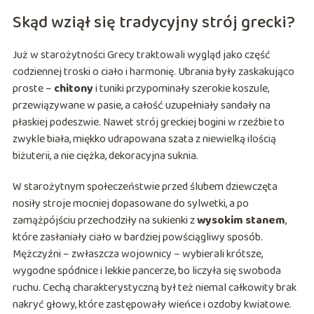
Skąd wziął się tradycyjny strój grecki?
Już w starożytności Grecy traktowali wygląd jako część
codziennej troski o ciało i harmonię. Ubrania były zaskakująco
proste –
chitony
i tuniki przypominały szerokie koszule,
przewiązywane w pasie, a całość uzupełniały sandały na
płaskiej podeszwie. Nawet strój greckiej bogini w rzeźbie to
zwykle biała, miękko udrapowana szata z niewielką ilością
biżuterii, a nie ciężka, dekoracyjna suknia.
W starożytnym społeczeństwie przed ślubem dziewczęta
nosiły stroje mocniej dopasowane do sylwetki, a po
zamążpójściu przechodziły na sukienki z
wysokim stanem
,
które zasłaniały ciało w bardziej powściągliwy sposób.
Mężczyźni – zwłaszcza wojownicy – wybierali krótsze,
wygodne spódnice i lekkie pancerze, bo liczyła się swoboda
ruchu. Cechą charakterystyczną był też niemal całkowity brak
nakryć głowy, które zastępowały wieńce i ozdoby kwiatowe.