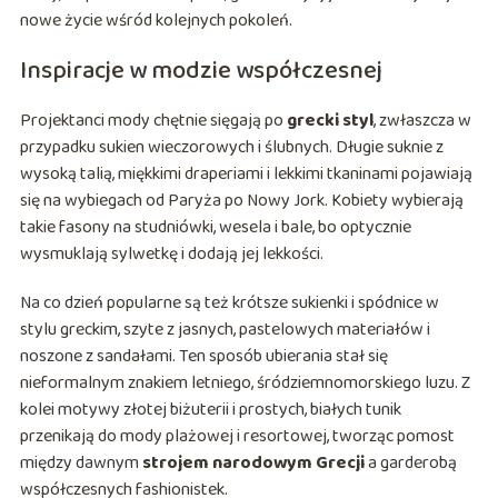
nowe życie wśród kolejnych pokoleń.
Inspiracje w modzie współczesnej
Projektanci mody chętnie sięgają po
grecki styl
, zwłaszcza w
przypadku sukien wieczorowych i ślubnych. Długie suknie z
wysoką talią, miękkimi draperiami i lekkimi tkaninami pojawiają
się na wybiegach od Paryża po Nowy Jork. Kobiety wybierają
takie fasony na studniówki, wesela i bale, bo optycznie
wysmuklają sylwetkę i dodają jej lekkości.
Na co dzień popularne są też krótsze sukienki i spódnice w
stylu greckim, szyte z jasnych, pastelowych materiałów i
noszone z sandałami. Ten sposób ubierania stał się
nieformalnym znakiem letniego, śródziemnomorskiego luzu. Z
kolei motywy złotej biżuterii i prostych, białych tunik
przenikają do mody plażowej i resortowej, tworząc pomost
między dawnym
strojem narodowym Grecji
a garderobą
współczesnych fashionistek.