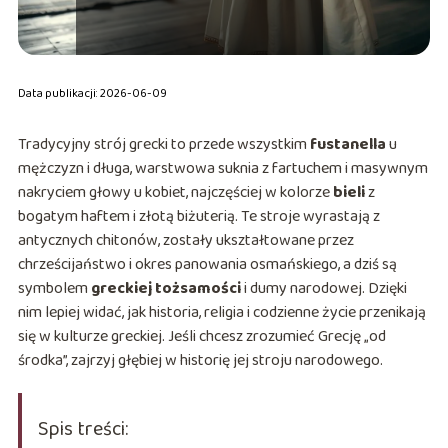
Data publikacji: 2026-06-09
Tradycyjny strój grecki to przede wszystkim
fustanella
u
mężczyzn i długa, warstwowa suknia z fartuchem i masywnym
nakryciem głowy u kobiet, najczęściej w kolorze
bieli
z
bogatym haftem i złotą biżuterią. Te stroje wyrastają z
antycznych chitonów, zostały ukształtowane przez
chrześcijaństwo i okres panowania osmańskiego, a dziś są
symbolem
greckiej tożsamości
i dumy narodowej. Dzięki
nim lepiej widać, jak historia, religia i codzienne życie przenikają
się w kulturze greckiej. Jeśli chcesz zrozumieć Grecję „od
środka”, zajrzyj głębiej w historię jej stroju narodowego.
Spis treści: