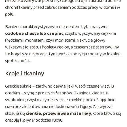
nierzadko zakrywał przód i tył całego stroju. Taki układ dobrze
chronił tkaniny przed zabrudzeniem podczas pracy w domu i w
polu.
Bardzo charakterystycznym elementem była masywna
ozdobna chusta lub czepiec
, często wyszywany ciężkimi
frędzlami i monetami, czyli monistami. Nakrycie głowy
wskazywało status kobiety, region, a czasem też stan cywilny.
Im bogatsza dekoracja, tym wyższa pozycja rodziny w lokalnej
społeczności.
Kroje i tkaniny
Greckie suknie – zarówno dawne, jak i współczesne w stylu
greckim – słyną z prostych fasonów. Tkanina układa się
swobodnie, często asymetrycznie, miękko podkreślając linie
ciała bez akcentowania niedoskonałości figury. Zazwyczaj
stosuje się
cienkie, przewiewne materiały
, które łatwo się
drapują i „płyną” podczas ruchu.