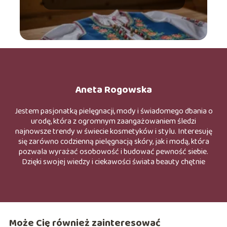
Aneta Rogowska
Jestem pasjonatką pielęgnacji, mody i świadomego dbania o
urodę, która z ogromnym zaangażowaniem śledzi
najnowsze trendy w świecie kosmetyków i stylu. Interesuję
się zarówno codzienną pielęgnacją skóry, jak i modą, która
pozwala wyrażać osobowość i budować pewność siebie.
Dzięki swojej wiedzy i ciekawości świata beauty chętnie
odkrywam nowe produkty, składniki oraz rozwiązania
wspierające zdrowy i naturalny wygląd. W swoich
działaniach stawiam na świadome podejście do pielęgnacji
oraz stylu, wierząc, że odpowiednio dobrane kosmetyki i
ubrania mogą podkreślać indywidualne piękno. Inspiruję się
Może Cię również zainteresować
trendami, ale jednocześnie promuje wygodę, naturalność i