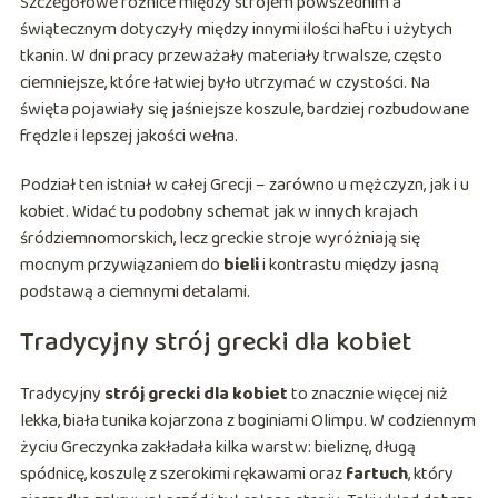
Szczegółowe różnice między strojem powszednim a
świątecznym dotyczyły między innymi ilości haftu i użytych
tkanin. W dni pracy przeważały materiały trwalsze, często
ciemniejsze, które łatwiej było utrzymać w czystości. Na
święta pojawiały się jaśniejsze koszule, bardziej rozbudowane
frędzle i lepszej jakości wełna.
Podział ten istniał w całej Grecji – zarówno u mężczyzn, jak i u
kobiet. Widać tu podobny schemat jak w innych krajach
śródziemnomorskich, lecz greckie stroje wyróżniają się
mocnym przywiązaniem do
bieli
i kontrastu między jasną
podstawą a ciemnymi detalami.
Tradycyjny strój grecki dla kobiet
Tradycyjny
strój grecki dla kobiet
to znacznie więcej niż
lekka, biała tunika kojarzona z boginiami Olimpu. W codziennym
życiu Greczynka zakładała kilka warstw: bieliznę, długą
spódnicę, koszulę z szerokimi rękawami oraz
fartuch
, który