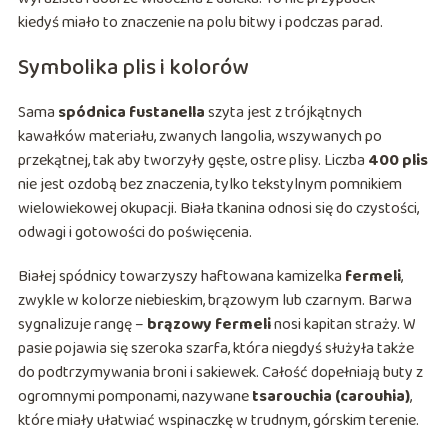
kiedyś miało to znaczenie na polu bitwy i podczas parad.
Symbolika plis i kolorów
Sama
spódnica fustanella
szyta jest z trójkątnych
kawałków materiału, zwanych langolia, wszywanych po
przekątnej, tak aby tworzyły gęste, ostre plisy. Liczba
400 plis
nie jest ozdobą bez znaczenia, tylko tekstylnym pomnikiem
wielowiekowej okupacji. Biała tkanina odnosi się do czystości,
odwagi i gotowości do poświęcenia.
Białej spódnicy towarzyszy haftowana kamizelka
fermeli
,
zwykle w kolorze niebieskim, brązowym lub czarnym. Barwa
sygnalizuje rangę –
brązowy fermeli
nosi kapitan straży. W
pasie pojawia się szeroka szarfa, która niegdyś służyła także
do podtrzymywania broni i sakiewek. Całość dopełniają buty z
ogromnymi pomponami, nazywane
tsarouchia (carouhia)
,
które miały ułatwiać wspinaczkę w trudnym, górskim terenie.