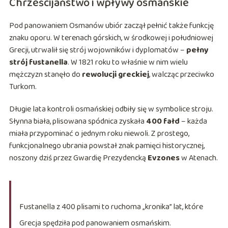
Chrześcijaństwo i wpływy osmańskie
Pod panowaniem Osmanów ubiór zaczął pełnić także funkcję
znaku oporu. W terenach górskich, w środkowej i południowej
Grecji, utrwalił się strój wojowników i dyplomatów –
pełny
strój fustanella
. W 1821 roku to właśnie w nim wielu
mężczyzn stanęło do
rewolucji greckiej
, walcząc przeciwko
Turkom.
Długie lata kontroli osmańskiej odbiły się w symbolice stroju.
Słynna biała, plisowana spódnica zyskała
400 fałd
– każda
miała przypominać o jednym roku niewoli. Z prostego,
funkcjonalnego ubrania powstał znak pamięci historycznej,
noszony dziś przez Gwardię Prezydencką
Evzones
w Atenach.
Fustanella z 400 plisami to ruchoma „kronika” lat, które
Grecja spędziła pod panowaniem osmańskim.