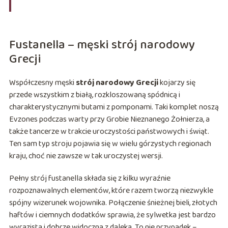
Fustanella – męski strój narodowy
Grecji
Współczesny męski
strój narodowy Grecji
kojarzy się
przede wszystkim z białą, rozkloszowaną spódnicą i
charakterystycznymi butami z pomponami. Taki komplet noszą
Evzones podczas warty przy Grobie Nieznanego Żołnierza, a
także tancerze w trakcie uroczystości państwowych i świąt.
Ten sam typ stroju pojawia się w wielu górzystych regionach
kraju, choć nie zawsze w tak uroczystej wersji.
Pełny strój fustanella składa się z kilku wyraźnie
rozpoznawalnych elementów, które razem tworzą niezwykle
spójny wizerunek wojownika. Połączenie śnieżnej bieli, złotych
haftów i ciemnych dodatków sprawia, że sylwetka jest bardzo
wyrazista i dobrze widoczna z daleka. To nie przypadek –