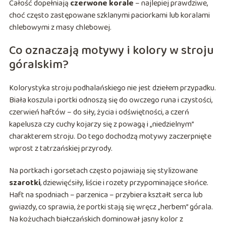
Całość dopełniają
czerwone korale
– najlepiej prawdziwe,
choć często zastępowane szklanymi paciorkami lub koralami
chlebowymi z masy chlebowej.
Co oznaczają motywy i kolory w stroju
góralskim?
Kolorystyka stroju podhalańskiego nie jest dziełem przypadku.
Biała koszula i portki odnoszą się do owczego runa i czystości,
czerwień haftów – do siły, życia i odświętności, a czerń
kapelusza czy cuchy kojarzy się z powagą i „niedzielnym”
charakterem stroju. Do tego dochodzą motywy zaczerpnięte
wprost z tatrzańskiej przyrody.
Na portkach i gorsetach często pojawiają się stylizowane
szarotki
, dziewięćsiły, liście i rozety przypominające słońce.
Haft na spodniach – parzenica – przybiera kształt serca lub
gwiazdy, co sprawia, że portki stają się wręcz „herbem” górala.
Na kożuchach białczańskich dominował jasny kolor z