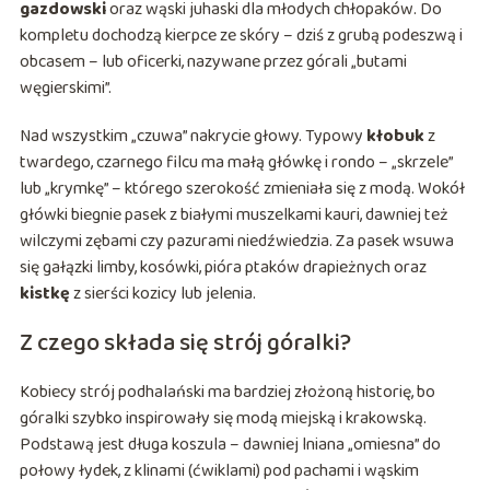
gazdowski
oraz wąski juhaski dla młodych chłopaków. Do
kompletu dochodzą kierpce ze skóry – dziś z grubą podeszwą i
obcasem – lub oficerki, nazywane przez górali „butami
węgierskimi”.
Nad wszystkim „czuwa” nakrycie głowy. Typowy
kłobuk
z
twardego, czarnego filcu ma małą główkę i rondo – „skrzele”
lub „krymkę” – którego szerokość zmieniała się z modą. Wokół
główki biegnie pasek z białymi muszelkami kauri, dawniej też
wilczymi zębami czy pazurami niedźwiedzia. Za pasek wsuwa
się gałązki limby, kosówki, pióra ptaków drapieżnych oraz
kistkę
z sierści kozicy lub jelenia.
Z czego składa się strój góralki?
Kobiecy strój podhalański ma bardziej złożoną historię, bo
góralki szybko inspirowały się modą miejską i krakowską.
Podstawą jest długa koszula – dawniej lniana „omiesna” do
połowy łydek, z klinami (ćwiklami) pod pachami i wąskim