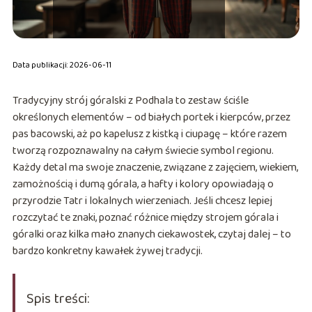
Data publikacji: 2026-06-11
Tradycyjny strój góralski z Podhala to zestaw ściśle
określonych elementów – od białych portek i kierpców, przez
pas bacowski, aż po kapelusz z kistką i ciupagę – które razem
tworzą rozpoznawalny na całym świecie symbol regionu.
Każdy detal ma swoje znaczenie, związane z zajęciem, wiekiem,
zamożnością i dumą górala, a hafty i kolory opowiadają o
przyrodzie Tatr i lokalnych wierzeniach. Jeśli chcesz lepiej
rozczytać te znaki, poznać różnice między strojem górala i
góralki oraz kilka mało znanych ciekawostek, czytaj dalej – to
bardzo konkretny kawałek żywej tradycji.
Spis treści: