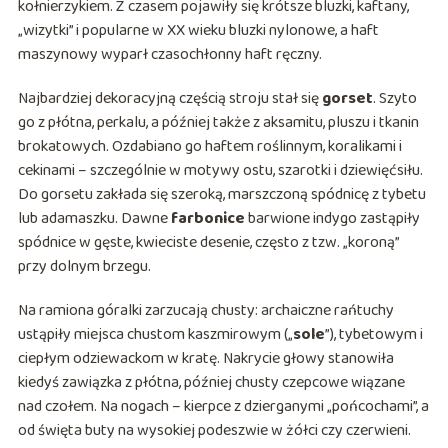
kołnierzykiem. Z czasem pojawiły się krótsze bluzki, kaftany,
„wizytki” i popularne w XX wieku bluzki nylonowe, a haft
maszynowy wyparł czasochłonny haft ręczny.
Najbardziej dekoracyjną częścią stroju stał się
gorset
. Szyto
go z płótna, perkalu, a później także z aksamitu, pluszu i tkanin
brokatowych. Ozdabiano go haftem roślinnym, koralikami i
cekinami – szczególnie w motywy ostu, szarotki i dziewięćsiłu.
Do gorsetu zakłada się szeroką, marszczoną spódnicę z tybetu
lub adamaszku. Dawne
farbonice
barwione indygo zastąpiły
spódnice w gęste, kwieciste desenie, często z tzw. „koroną”
przy dolnym brzegu.
Na ramiona góralki zarzucają chusty: archaiczne rańtuchy
ustąpiły miejsca chustom kaszmirowym („
sole
”), tybetowym i
ciepłym odziewackom w kratę. Nakrycie głowy stanowiła
kiedyś zawiązka z płótna, później chusty czepcowe wiązane
nad czołem. Na nogach – kierpce z dzierganymi „pońcochami”, a
od święta buty na wysokiej podeszwie w żółci czy czerwieni.