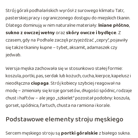
Strój górali podhalańskich wyrósł z surowego klimatu Tatr,
pasterskiej pracy i ograniczonego dostępu do miejskich tkanin.
Dlatego dominują w nim naturalne materiały:
lniane płótno
,
sukno z owczej wełny
oraz
skóry owcze i bydlęce
. Z
czasem, gdy na Podhale zaczęli przyjeżdżać „cepry”, pojawiły
się także tkaniny kupne – tybet, aksamit, adamaszek czy
jedwab.
Wersja męska zachowała się w stosunkowo stałej formie:
koszula, portki, pas, serdak lub kożuch, cucha, kierpce, kapelusz i
nieodłączna
ciupaga
. Strój kobiecy szybciej reagował na
modę – zmieniały się kroje gorsetów, długości spódnic, rodzaje
chust i haftów – ale jego „szkielet” pozostał podobny: koszula,
gorset, spódnica, fartuch, chusta na ramiona i korale.
Podstawowe elementy stroju męskiego
Sercem męskiego stroju są
portki góralskie
z białego sukna.