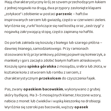
Mają charakterystyczny krój ze szwem przechodzącym łukiem
z jednej nogawki na drugą, dwa przypory zasłonięte klapami
„zołykace” i zdobienie w postaci
parzenic
– haftów
inspirowanych sercem lub gwiazdą, często w czerwieni i zieleni.
Wyróżnia się „rurki” kończące się nad kostką oraz „zastrzygi” z
nogawką zakrywającą stopę, często zapinaną na haftki.
Do portek zakłada się koszulę z białego lub szarego płótna –
dawniej lnianego, samodziałowego. Przy ramionach
stosowano krój przyramkowy, później pojawił się kołnierzyk, a
mankiety i gors zaczęto zdobić białym haftem atłaskowym.
Koszulę spina
spinka góralska
z mosiądzu, srebra lub złota, w
kształcie koła z otworem lub rombu z sercem, z
charakterystycznym
przekolcem
do czyszczenia fajek.
Pas, zwany
opaskiem bacowskim
, wykonywano z grubej
skóry bydlęcej. Ma 3–5 mosiężnych klamer, tłoczone wzory,
nabicia z monet lub ćwieków i wąską kieszonkę na drobiazgi.
Wyróżnia się szeroki pas bacowski, węższy
opasek