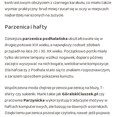
kontrastowym obszyciem z czarnego karakułu, co miało także
wymiar praktyczny: brud mniej rzucał się w oczy w miejscach
najbardziej narażonych na zużycie.
Parzenica i hafty
Dzisiejsza
parzenica podhalańska
ukształtowała się w
drugiej połowie XIX wieku, a największy rozkwit zdobień
przypadł na lata 20. i 30. XX wieku. Początkowo portki miały
tylko skromne lampasy wzdłuż nogawek, dopiero później
zaczęto wyszywać na nich bogate, wielobarwne kompozycje.
Dla hafciarzy z Podhala stało się to znakiem rozpoznawczym,
a zarazem sposobem pokazania kunsztu.
Współczesna moda chętnie przenosi parzenicę na bluzy, T-
shirty czy sukienki. Marki takie jak
GóralskiCiuszek.pl
czy
pracownia
Parzynicka
wykorzystują tradycyjne motywy w
haftach komputerowych, ale bazują na dawnych wzornikach.
Dzięki temu parzenica pozostaje czytelna, nawet jeśli pojawia