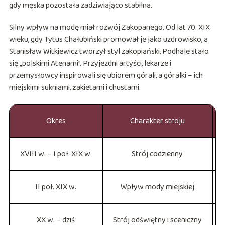
gdy męska pozostała zadziwiająco stabilna.
Silny wpływ na modę miał rozwój Zakopanego. Od lat 70. XIX
wieku, gdy Tytus Chałubiński promował je jako uzdrowisko, a
Stanisław Witkiewicz tworzył styl zakopiański, Podhale stało
się „polskimi Atenami”. Przyjezdni artyści, lekarze i
przemysłowcy inspirowali się ubiorem górali, a góralki – ich
miejskimi sukniami, żakietami i chustami.
Okres
Charakter stroju
XVIII w. – I poł. XIX w.
Strój codzienny
II poł. XIX w.
Wpływ mody miejskiej
XX w. – dziś
Strój odświętny i sceniczny