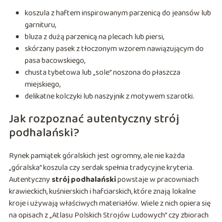
koszula z haftem inspirowanym parzenicą do jeansów lub
garnituru,
bluza z dużą parzenicą na plecach lub piersi,
skórzany pasek z tłoczonym wzorem nawiązującym do
pasa bacowskiego,
chusta tybetowa lub „sole” noszona do płaszcza
miejskiego,
delikatne kolczyki lub naszyjnik z motywem szarotki.
Jak rozpoznać autentyczny strój
podhalański?
Rynek pamiątek góralskich jest ogromny, ale nie każda
„góralska” koszula czy serdak spełnia tradycyjne kryteria.
Autentyczny
strój podhalański
powstaje w pracowniach
krawieckich, kuśnierskich i hafciarskich, które znają lokalne
kroje i używają właściwych materiałów. Wiele z nich opiera się
na opisach z „Atlasu Polskich Strojów Ludowych” czy zbiorach