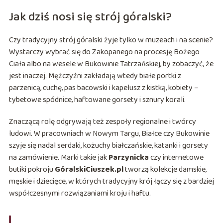
Jak dziś nosi się strój góralski?
Czy tradycyjny strój góralski żyje tylko w muzeach i na scenie?
Wystarczy wybrać się do Zakopanego na procesję Bożego
Ciała albo na wesele w Bukowinie Tatrzańskiej, by zobaczyć, że
jest inaczej. Mężczyźni zakładają wtedy białe portki z
parzenicą, cuchę, pas bacowski i kapelusz z kistką, kobiety –
tybetowe spódnice, haftowane gorsety i sznury korali.
Znaczącą rolę odgrywają też zespoły regionalne i twórcy
ludowi. W pracowniach w Nowym Targu, Białce czy Bukowinie
szyje się nadal serdaki, kożuchy białczańskie, katanki i gorsety
na zamówienie. Marki takie jak
Parzynicka
czy internetowe
butiki pokroju
GóralskiCiuszek.pl
tworzą kolekcje damskie,
męskie i dziecięce, w których tradycyjny krój łączy się z bardziej
współczesnymi rozwiązaniami kroju i haftu.