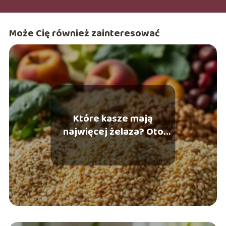
działaniach stawiam na świadome podejście do pielęgnacji
oraz stylu, wierząc, że odpowiednio dobrane kosmetyki i
ubrania mogą podkreślać indywidualne piękno. Inspiruję się
Może Cię również zainteresować
trendami, ale jednocześnie promuje wygodę, naturalność i
autentyczność. W wolnym czasie lubię testować nowe
kosmetyki, śledzić nowinki ze świata mody oraz dzielić się
inspiracjami związanymi z urodą i stylem życia.
Które kasze mają
najwięcej żelaza? Oto
najlepsze wybory