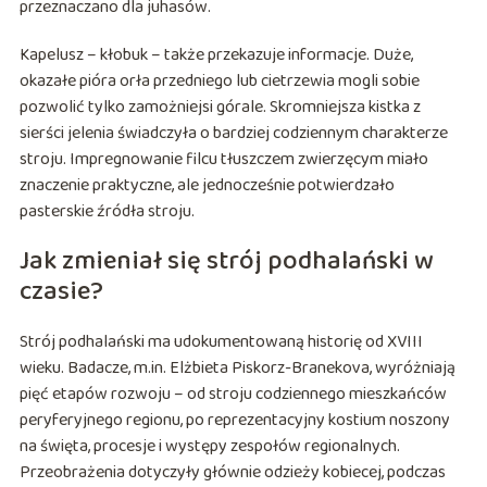
przeznaczano dla juhasów.
Kapelusz – kłobuk – także przekazuje informacje. Duże,
okazałe pióra orła przedniego lub cietrzewia mogli sobie
pozwolić tylko zamożniejsi górale. Skromniejsza kistka z
sierści jelenia świadczyła o bardziej codziennym charakterze
stroju. Impregnowanie filcu tłuszczem zwierzęcym miało
znaczenie praktyczne, ale jednocześnie potwierdzało
pasterskie źródła stroju.
Jak zmieniał się strój podhalański w
czasie?
Strój podhalański ma udokumentowaną historię od XVIII
wieku. Badacze, m.in. Elżbieta Piskorz-Branekova, wyróżniają
pięć etapów rozwoju – od stroju codziennego mieszkańców
peryferyjnego regionu, po reprezentacyjny kostium noszony
na święta, procesje i występy zespołów regionalnych.
Przeobrażenia dotyczyły głównie odzieży kobiecej, podczas