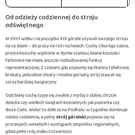
Od odzieży codziennej do stroju
odświętnego
W XVIII wieku i na początku XIX górale używali swojego stroju
na co dzień – do pracy na roli i na halach. Cuchy z burego sukna,
proste kożuchy wędzone w dymie szałasu, lniane koszule i
farbonice nie miały jeszcze rozbudowanej funkcji
reprezentacyjnej. Z czasem, gdy pojawiły się tkaniny tybetowe,
brokaty, jedwabne chusty i modne gorsety, strój stawał się
coraz bardziej świąteczny.
Dziś białą cuchę szyje się zwykle z myślą o ślubie, chrzcie
dziecka czy wielkich świętach kościelnych, jak pasterka czy
Boże Ciało. Widać to dobrze na Podhalu: w tygodniu dominuje
odzież codzienna, a pełny
strój góralski
pojawia się na
procesjach, weselach i występach zespołów regionalnych,
gdzie pełni rolę znaku tożsamości.